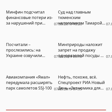
«Московского
высокопоставленных
школьника» оказалось
чиновников и не верят
Минфин подсчитал
Суд над главным
пустышкой
в борьбу с коррупцией
финансовые потери из-
тюменским
за нарушений при
налоговиком Тамарой
07.05.2019 10:20
07.
госзакупках
Зыковой требуют
закрыть от прессы
Посчитали –
Минприроды наложит
прослезились: на
запрет на продажу
Украине озвучили
одноразовой посуды из
07.05.2019 09:18
07.
ущерб от
пластика
антироссийских
санкций
Авиакомпания «Ямал»
Нефть, похоже, всё.
передумала расширять
Спецпроект РИА Новый
парк cамолетов SSJ-100
День «Экономика для
07.05.2019 07:55
07.
чайников»