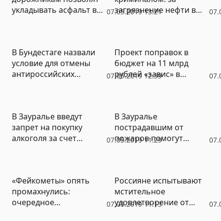
укладывать асфальт в
загрязнение нефти в
07.05.2019 13:21
07.
дождь, снег и в морозы
трубопроводе
задержаны четыре
человека
В Бундестаге назвали
Проект поправок в
условие для отмены
бюджет на 11 млрд
антироссийских
рублей «завис» в
07.05.2019 12:39
07.
санкций
федеральном минфине
В Зауралье введут
В Зауралье
запрет на покупку
пострадавшим от
алкоголя за счет
пожаров помогут
07.05.2019 11:29
07.
детских пособий
деньгами и древесиной
«Фейкометы» опять
Россияне испытывают
промахнулись:
мстительное
очередное
удовлетворение от
07.05.2019 11:13
07.
«разоблачение»
арестов