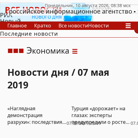
российское информационное агентство
РИА
Новый
Главное
Кратко
Все новости
Новости
День
Последние новости
В России
В мире
Видео
Спецпроекты
Проекты
Архив
Э
кономика
Новости дня / 07 мая
2019
«Наглядная
Турция «дорожает» на
демонстрация
глазах: эксперты
разрухи»: последствия
предупредили о росте
07.05.2019 22:59
07.
катастрофы
цен на 10-15%
«Суперджета»