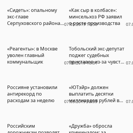
«Сидеть»: опальному
«Как сыр в колбасе»:
экс-главе
минсельхоз РФ заявил
Серпуховского района
о росте производства
07.05.2019 16:58
07.
продлили арест
«Реагенты»: в Москве
Тобольский экс-депутат
уволен главный
поджег судебных
коммунальщик
приставов из-за чувства
07.05.2019 15:31
07.
несправедливости
Россияне установили
«ЮТэйр» должен
антирекорд по
выплатить десятки
расходам за неделю
миллиардов рублей в
07.05.2019 13:55
07.
ближайший год
Российским
«Дружба» обросла
дорожникам позволят
криминалом: за