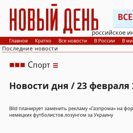
РИА Новый День
российское и
Главное
Кратко
Все новости
В России
В ми
Последние новости
С
порт
Новости дня / 23 февраля 
Bild планирует заменить рекламу «Газпрома» на фо
немецких футболистов лозунгом за Украину