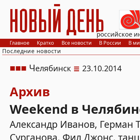
РИА Новый День
российское и
Главное
Кратко
Все новости
В России
В ми
Последние новости
Ч
елябинск
23.10.2014
Архив
Weekend в Челябинс
Александр Иванов, Герман Т
Сурганова, Фил Джонс, тан