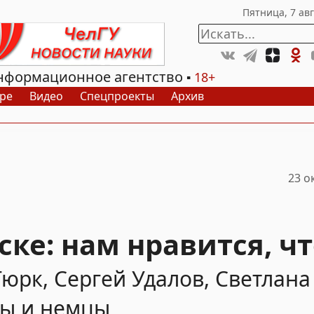
нформационное агентство
18+
ре
Видео
Спецпроекты
Архив
23 о
ке: нам нравится, ч
юрк, Сергей Удалов, Светлана
цы и немцы