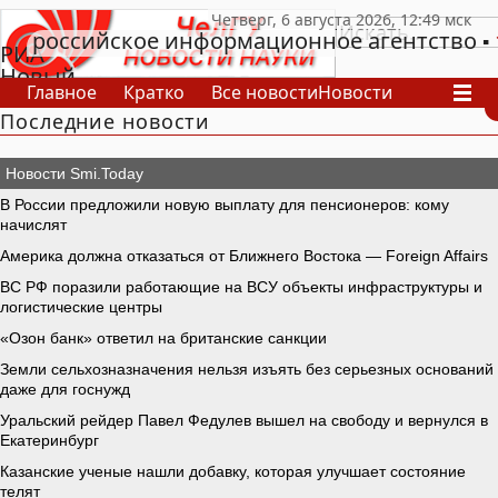
российское информационное агентство
РИА
Новый
Главное
Кратко
Все новости
Новости
День
Последние новости
В России
В мире
Видео
Спецпроекты
Проекты
Архив