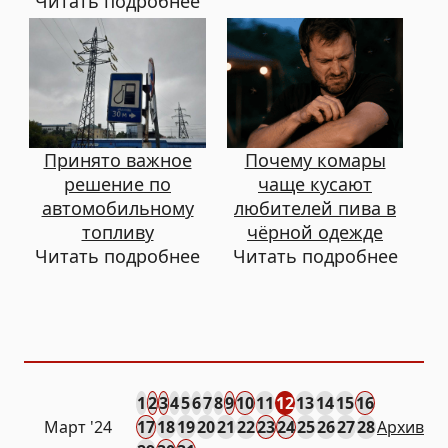
Читать подробнее
Принято важное
Почему комары
решение по
чаще кусают
автомобильному
любителей пива в
топливу
чёрной одежде
Читать подробнее
Читать подробнее
1
2
3
4
5
6
7
8
9
10
11
12
13
14
15
16
Март '24
17
18
19
20
21
22
23
24
25
26
27
28
Архив