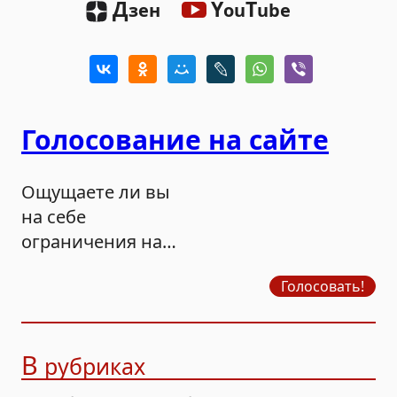
Д
Y
T
зен
ou
ube
Голосование на сайте
Ощущаете ли вы
на себе
ограничения на
продажу бензина?
Голосовать!
В
рубриках