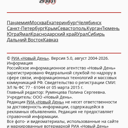
29
30
31
Пандемия
Москва
Екатеринбург
Челябинск
Санкт-Петербург
Крым
Севастополь
Курган
Тюмень
Югра
Ямал
Краснодарский край
Урал
Сибирь
Дальний Восток
Кавказ
©
РИА «Новый День»
. Версия 5.0, август 2004-2026.
Информация
Российское информационное агентство «Новый День»
зарегистрировано Федеральной службой по надзору в
сфере связи, информационных технологий и массовых
коммуникаций РФ. Свидетельство о регистрации СМИ:
ЭЛ № ФС 77 - 61044 от 05 марта 2015 г.
Главный редактор: Румянцева Полина Сергеевна.
Учредитель: ООО «Новый День».
Редакция
РИА «Новый День»
не несет ответственности
за достоверность информации, содержащейся в
рекламных объявлениях. Редакция не предоставляет
справочной информации.
Все фото- и видеоматериалы, использованные на сайте
и маркированные вотермаркой РИА «Новый День»