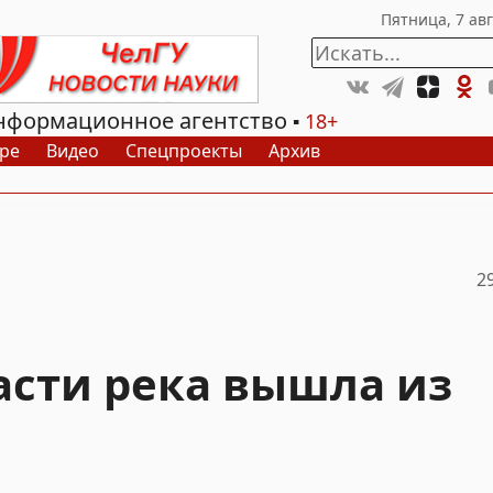
нформационное агентство
18+
ре
Видео
Спецпроекты
Архив
2
асти река вышла из