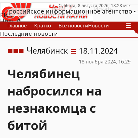
российское информационное агентство
РИА
Новый
Главное
Кратко
Все новости
Новости
День
Последние новости
В России
В мире
Видео
Спецпроекты
Проекты
Архив
Ч
елябинск
18.11.2024
18 ноября 2024, 16:29
Челябинец
набросился на
незнакомца с
битой