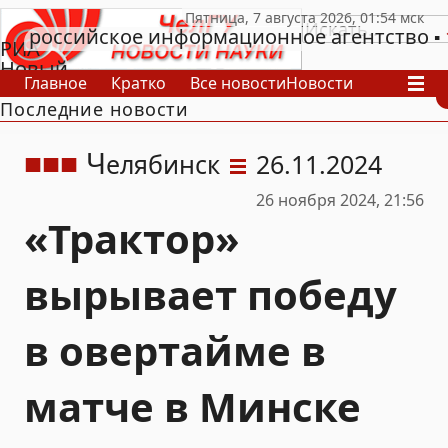
российское информационное агентство
РИА
Новый
Главное
Кратко
Все новости
Новости
День
Последние новости
В России
В мире
Видео
Спецпроекты
Проекты
Архив
Ч
елябинск
26.11.2024
26 ноября 2024, 21:56
«Трактор»
вырывает победу
в овертайме в
матче в Минске