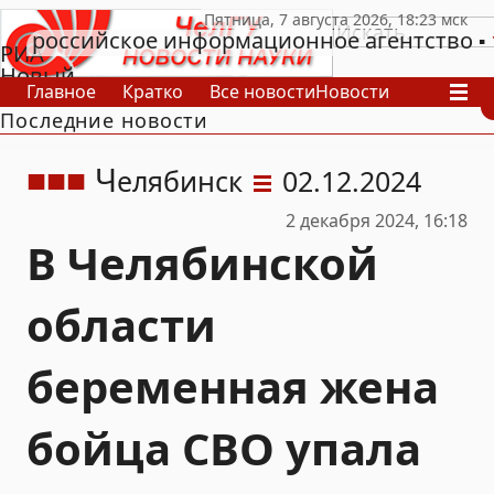
российское информационное агентство
РИА
Новый
Главное
Кратко
Все новости
Новости
День
Последние новости
В России
В мире
Видео
Спецпроекты
Проекты
Архив
Ч
елябинск
02.12.2024
2 декабря 2024, 16:18
В Челябинской
области
беременная жена
бойца СВО упала