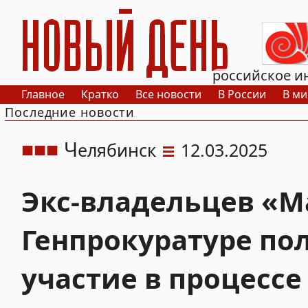
РИА Новый День
российское и
Главное
Кратко
Все новости
В России
В ми
Последние новости
Ч
елябинск
12.03.2025
Экс-владельцев «М
Генпрокуратуре по
участие в процессе