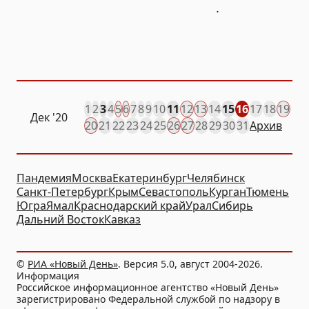
.
1
2
3
4
5
6
7
8
9
10
11
12
13
14
15
16
17
18
19
Дек
'20
20
21
22
23
24
25
26
27
28
29
30
31
Архив
Пандемия
Москва
Екатеринбург
Челябинск
Санкт-Петербург
Крым
Севастополь
Курган
Тюмень
Югра
Ямал
Краснодарский край
Урал
Сибирь
Дальний Восток
Кавказ
©
РИА «Новый День»
. Версия 5.0, август 2004-2026.
Информация
Российское информационное агентство «Новый День»
зарегистрировано Федеральной службой по надзору в