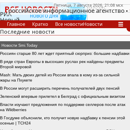
российское информационное агентство
РИА
Новый
Главное
Кратко
Все новости
Новости
День
Последние новости
В России
В мире
Видео
Спецпроекты
Проекты
Архив