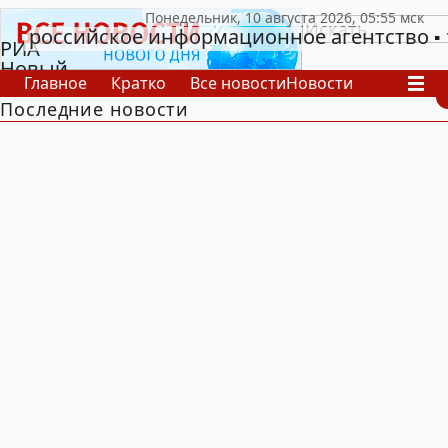
российское информационное агентство
РИА
Новый
Главное
Кратко
Все новости
Новости
День
Последние новости
В России
В мире
Видео
Спецпроекты
Проекты
Архив