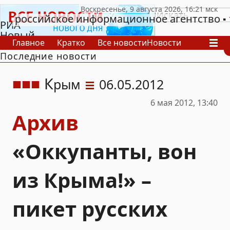
российское информационное агентство
РИА
Новый
Главное
Кратко
Все новости
Новости
День
Последние новости
В России
В мире
Видео
Спецпроекты
Проекты
Архив
К
рым
06.05.2012
6 мая 2012, 13:40
Архив
«Оккупанты, вон
из Крыма!» –
пикет русских