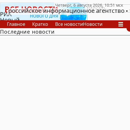
российское информационное агентство
РИА
Новый
Главное
Кратко
Все новости
Новости
День
Последние новости
В России
В мире
Видео
Спецпроекты
Проекты
Архив