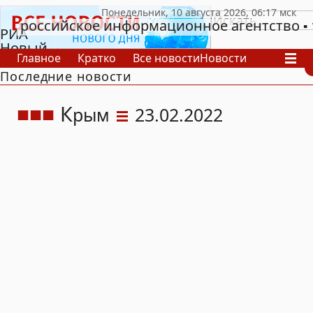
российское информационное агентство
РИА
Новый
Главное
Кратко
Все новости
Новости
День
Последние новости
В России
В мире
Видео
Спецпроекты
Проекты
Архив
К
рым
23.02.2022