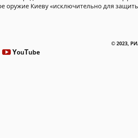
вое оружие Киеву «исключительно для защит
© 2023, Р
Y
T
ou
ube