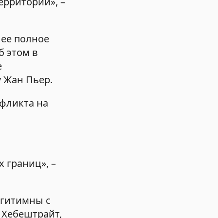
ерритории», –
лее полное
б этом в
е
у Жан Пьер.
нфликта на
 границ», –
егитимны с
 Хебештрайт,