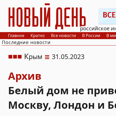
РИА Новый День
российское и
Главное
Кратко
Все новости
В России
В ми
Последние новости
К
рым
31.05.2023
Архив
Белый дом не приве
Москву, Лондон и Б