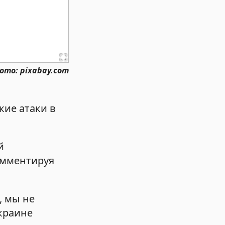
ото: pixabay.com
кие атаки в
й
омментируя
, мы не
краине