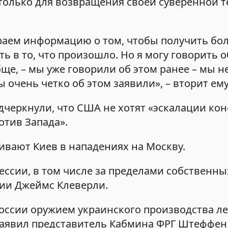
только для возвращения своей суверенной т
ираем информацию о том, чтобы получить бо
ь в то, что произошло. Но я могу говорить о
бще, – мы уже говорили об этом ранее – мы н
очень четко об этом заявили», – вторит ем
дчеркнули, что США не хотят «эскалации ко
отив Запада».
ивают Киев в нападениях на Москву.
ссии, в том числе за пределами собственных
ии Джеймс Клеверли.
России оружием украинского производства л
 заявил представитель Кабмина ФРГ Штеффен