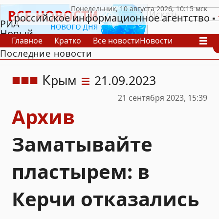
российское информационное агентство
РИА
Новый
Главное
Кратко
Все новости
Новости
День
Последние новости
В России
В мире
Видео
Спецпроекты
Проекты
Архив
К
рым
21.09.2023
21 сентября 2023, 15:39
Архив
Заматывайте
пластырем: в
Керчи отказались