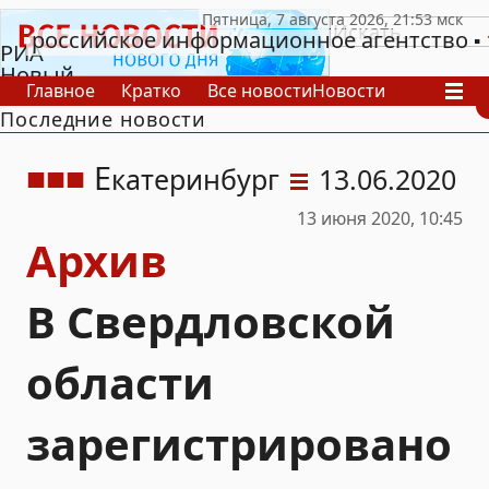
российское информационное агентство
РИА
Новый
Главное
Кратко
Все новости
Новости
День
Последние новости
В России
В мире
Видео
Спецпроекты
Проекты
Архив
Е
катеринбург
13.06.2020
13 июня 2020, 10:45
Архив
В Свердловской
области
зарегистрировано