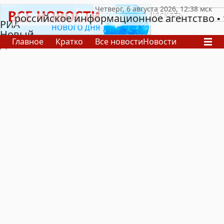
российское информационное агентство
РИА
Новый
Главное
Кратко
Все новости
Новости
День
В России
В мире
Видео
Спецпроекты
Проекты
Архив