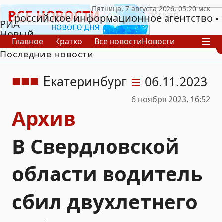
российское информационное агентство
РИА
Новый
Главное
Кратко
Все новости
Новости
День
Последние новости
В России
В мире
Видео
Спецпроекты
Проекты
Архив
Е
катеринбург
06.11.2023
6 ноября 2023, 16:52
Архив
В Свердловской
области водитель
сбил двухлетнего