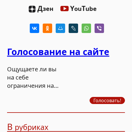
Д
Y
T
зен
ou
ube
Голосование на сайте
Ощущаете ли вы
на себе
ограничения на
продажу бензина?
Голосовать!
В
рубриках