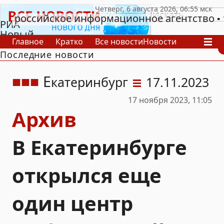
российское информационное агентство
РИА
Новый
Главное
Кратко
Все новости
Новости
День
Последние новости
В России
В мире
Видео
Спецпроекты
Проекты
Архив
Е
катеринбург
17.11.2023
17 ноября 2023, 11:05
Архив
В Екатеринбурге
открылся еще
один центр