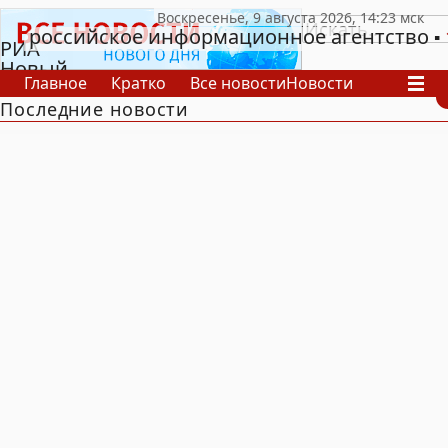
российское информационное агентство
РИА
Новый
Главное
Кратко
Все новости
Новости
День
Последние новости
В России
В мире
Видео
Спецпроекты
Проекты
Архив