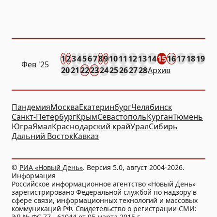
1
2
3
4
5
6
7
8
9
10
11
12
13
14
15
16
17
18
19
Фев
'25
20
21
22
23
24
25
26
27
28
Архив
Пандемия
Москва
Екатеринбург
Челябинск
Санкт-Петербург
Крым
Севастополь
Курган
Тюмень
Югра
Ямал
Краснодарский край
Урал
Сибирь
Дальний Восток
Кавказ
©
РИА «Новый День»
. Версия 5.0, август 2004-2026.
Информация
Российское информационное агентство «Новый День»
зарегистрировано Федеральной службой по надзору в
сфере связи, информационных технологий и массовых
коммуникаций РФ. Свидетельство о регистрации СМИ:
ЭЛ № ФС 77 - 61044 от 05 марта 2015 г.