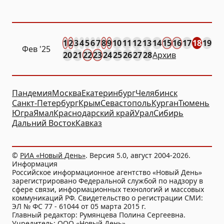
1
2
3
4
5
6
7
8
9
10
11
12
13
14
15
16
17
18
19
Фев
'25
20
21
22
23
24
25
26
27
28
Архив
Пандемия
Москва
Екатеринбург
Челябинск
Санкт-Петербург
Крым
Севастополь
Курган
Тюмень
Югра
Ямал
Краснодарский край
Урал
Сибирь
Дальний Восток
Кавказ
©
РИА «Новый День»
. Версия 5.0, август 2004-2026.
Информация
Российское информационное агентство «Новый День»
зарегистрировано Федеральной службой по надзору в
сфере связи, информационных технологий и массовых
коммуникаций РФ. Свидетельство о регистрации СМИ:
ЭЛ № ФС 77 - 61044 от 05 марта 2015 г.
Главный редактор: Румянцева Полина Сергеевна.
Учредитель: ООО «Новый День».