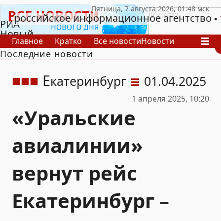
российское информационное агентство
РИА
Новый
Главное
Кратко
Все новости
Новости
День
Последние новости
В России
В мире
Видео
Спецпроекты
Проекты
Архив
Е
катеринбург
01.04.2025
1 апреля 2025, 10:20
«Уральские
авиалинии»
вернут рейс
Екатеринбург –