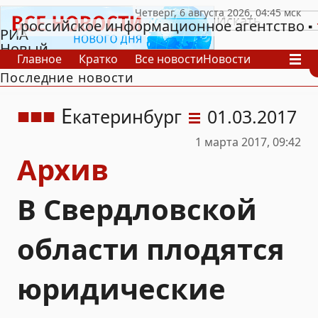
российское информационное агентство
РИА
Новый
Главное
Кратко
Все новости
Новости
День
Последние новости
В России
В мире
Видео
Спецпроекты
Проекты
Архив
Е
катеринбург
01.03.2017
1 марта 2017, 09:42
Архив
В Свердловской
области плодятся
юридические