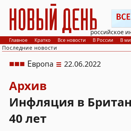
РИА Новый День
российское и
Главное
Кратко
Все новости
В России
В ми
Последние новости
Е
вропа
22.06.2022
Архив
Инфляция в Британ
40 лет