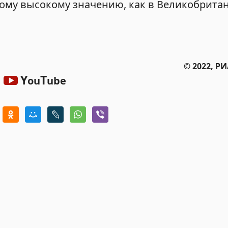
кому высокому значению, как в Великобрита
© 2022, Р
Y
T
ou
ube