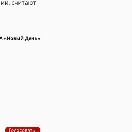
нии, считают
ИА «Новый День»
Голосовать!