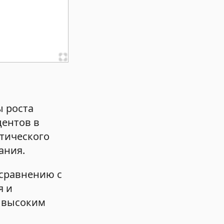
ы роста
центов в
стического
ания.
 сравнению с
я и
м высоким