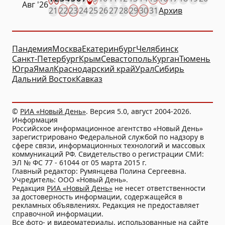
Авг
'26
21
22
23
24
25
26
27
28
29
30
31
Архив
Пандемия
Москва
Екатеринбург
Челябинск
Санкт-Петербург
Крым
Севастополь
Курган
Тюмень
Югра
Ямал
Краснодарский край
Урал
Сибирь
Дальний Восток
Кавказ
©
РИА «Новый День»
. Версия 5.0, август 2004-2026.
Информация
Российское информационное агентство «Новый День»
зарегистрировано Федеральной службой по надзору в
сфере связи, информационных технологий и массовых
коммуникаций РФ. Свидетельство о регистрации СМИ:
ЭЛ № ФС 77 - 61044 от 05 марта 2015 г.
Главный редактор: Румянцева Полина Сергеевна.
Учредитель: ООО «Новый День».
Редакция
РИА «Новый День»
не несет ответственности
за достоверность информации, содержащейся в
рекламных объявлениях. Редакция не предоставляет
справочной информации.
Все фото- и видеоматериалы, использованные на сайте