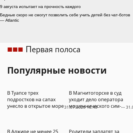
П
ервая полоса
Популярные новости
В Туапсе трех
В Магнитогорске в суд
подростков на сапах
уходит дело оператора
унесло в открытое море
мошеннического сим-
31.07.2026 18:43
31.
бокса
В Алжире не менее 25
Родители заплатят за