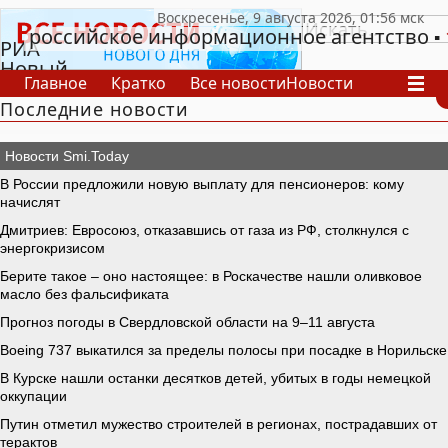
российское информационное агентство
РИА
Новый
Главное
Кратко
Все новости
Новости
День
Последние новости
В России
В мире
Видео
Спецпроекты
Проекты
Архив