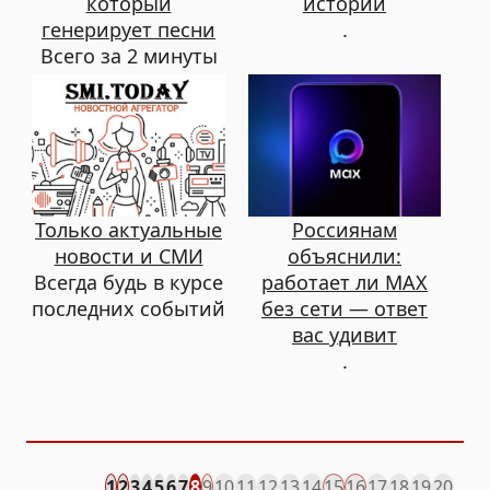
который
истории
генерирует песни
.
Всего за 2 минуты
Только актуальные
Россиянам
новости и СМИ
объяснили:
Всегда будь в курсе
работает ли MAX
последних событий
без сети — ответ
вас удивит
.
1
2
3
4
5
6
7
8
9
10
11
12
13
14
15
16
17
18
19
20