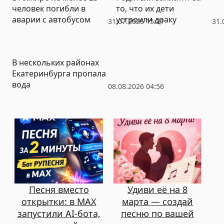
человек погибли в
то, что их дети
аварии с автобусом
устроили драку
31.07.2026 15:21
31.
В нескольких районах
Екатеринбурга пропала
вода
08.08.2026 04:56
Песня вместо
Удиви её на 8
открытки: в MAX
марта — создай
запустили AI-бота,
песню по вашей