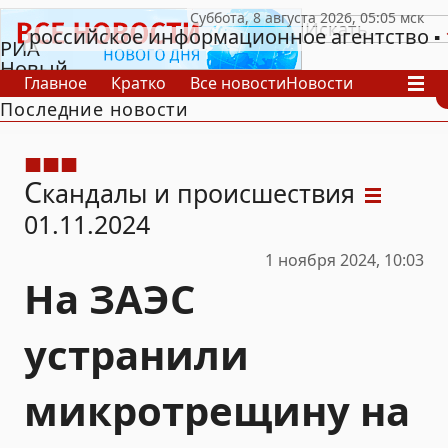
российское информационное агентство
РИА
Новый
Главное
Кратко
Все новости
Новости
День
Последние новости
В России
В мире
Видео
Спецпроекты
Проекты
Архив
С
кандалы и происшествия
01.11.2024
1 ноября 2024, 10:03
На ЗАЭС
устранили
микротрещину на