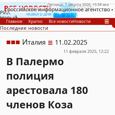
российское информационное агентство
РИА
Новый
Главное
Кратко
Все новости
Новости
День
Последние новости
В России
В мире
Видео
Спецпроекты
Проекты
Архив
И
талия
11.02.2025
11 февраля 2025, 12:22
В Палермо
полиция
арестовала 180
членов Коза