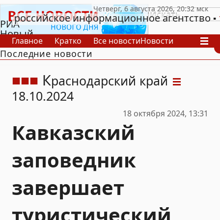
российское информационное агентство
РИА
Новый
Главное
Кратко
Все новости
Новости
День
Последние новости
В России
В мире
Видео
Спецпроекты
Проекты
Архив
К
раснодарский край
18.10.2024
18 октября 2024, 13:31
Кавказский
заповедник
завершает
туристический