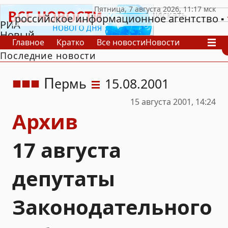
российское информационное агентство
РИА
Новый
Главное
Кратко
Все новости
Новости
День
Последние новости
В России
В мире
Видео
Спецпроекты
Проекты
Архив
П
ермь
15.08.2001
15 августа 2001, 14:24
Архив
17 августа
депутаты
Законодательного