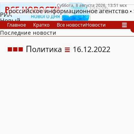
российское информационное агентство
РИА
Новый
Главное
Кратко
Все новости
Новости
День
Последние новости
В России
В мире
Видео
Спецпроекты
Проекты
Архив
П
олитика
16.12.2022