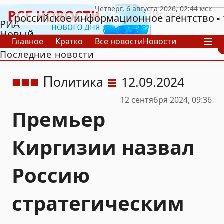
российское информационное агентство
РИА
Новый
Главное
Кратко
Все новости
Новости
День
Последние новости
В России
В мире
Видео
Спецпроекты
Проекты
Архив
П
олитика
12.09.2024
12 сентября 2024, 09:36
Премьер
Киргизии назвал
Россию
стратегическим