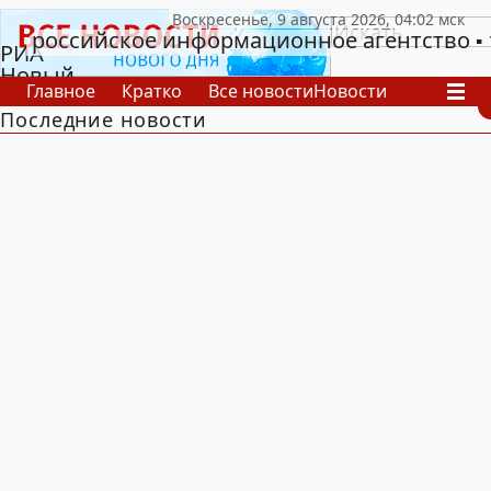
российское информационное агентство
РИА
Новый
Главное
Кратко
Все новости
Новости
День
Последние новости
В России
В мире
Видео
Спецпроекты
Проекты
Архив