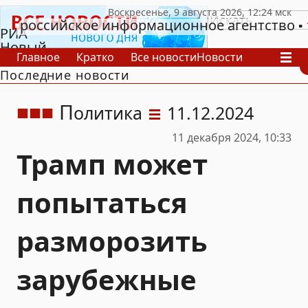
российское информационное агентство
РИА
Новый
Главное
Кратко
Все новости
Новости
День
Последние новости
В России
В мире
Видео
Спецпроекты
Проекты
Архив
П
олитика
11.12.2024
11 декабря 2024, 10:33
Трамп может
попытаться
разморозить
зарубежные