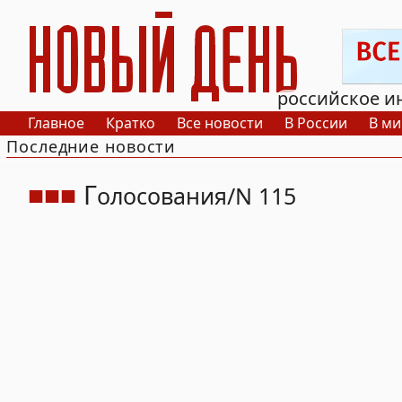
РИА Новый День
российское и
Главное
Кратко
Все новости
В России
В ми
Последние новости
Г
олосования
N 115