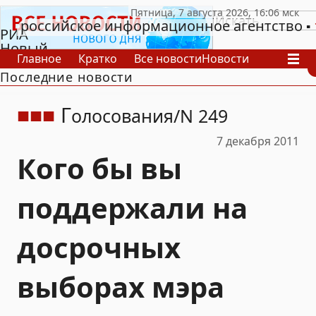
российское информационное агентство
РИА
Новый
Главное
Кратко
Все новости
Новости
День
Последние новости
В России
В мире
Видео
Спецпроекты
Проекты
Архив
Г
олосования
N 249
7 декабря 2011
Кого бы вы
поддержали на
досрочных
выборах мэра