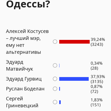
Одессы?
Алексей Костусев
– лучший мэр,
39,24%
(3243)
ему нет
альтернативы
Эдуард
0,34%
(28)
Матвийчук
37,93%
Эдуард Гурвиц
(3135)
0,87%
Руслан Боделан
(72)
Сергей
1,83%
(151)
Гриневецкий