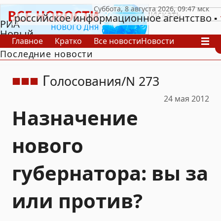
российское информационное агентство
РИА
Новый
Главное
Кратко
Все новости
Новости
День
Последние новости
В России
В мире
Видео
Спецпроекты
Проекты
Архив
Г
олосования
N 273
24 мая 2012
Назначение
нового
губернатора: вы за
или против?