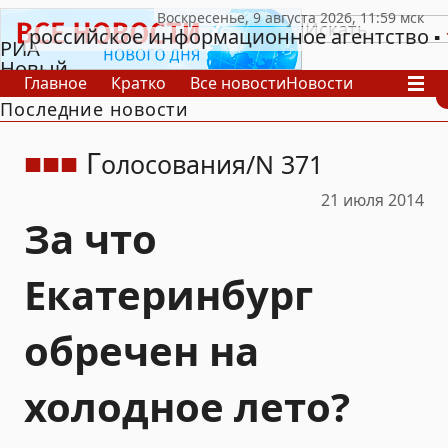
российское информационное агентство
РИА
Новый
Главное
Кратко
Все новости
Новости
День
Последние новости
В России
В мире
Видео
Спецпроекты
Проекты
Архив
Г
олосования
N 371
21 июля 2014
За что
Екатеринбург
обречен на
холодное лето?