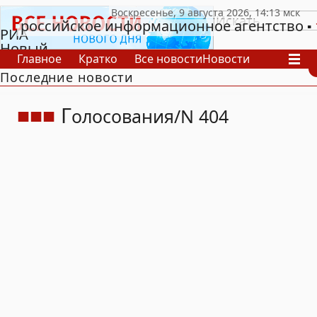
российское информационное агентство
РИА
Новый
Главное
Кратко
Все новости
Новости
День
Последние новости
В России
В мире
Видео
Спецпроекты
Проекты
Архив
Г
олосования
N 404