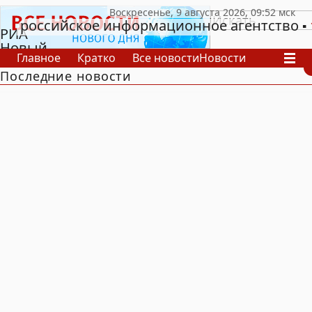
российское информационное агентство
РИА
Новый
Главное
Кратко
Все новости
Новости
День
Последние новости
В России
В мире
Видео
Спецпроекты
Проекты
Архив