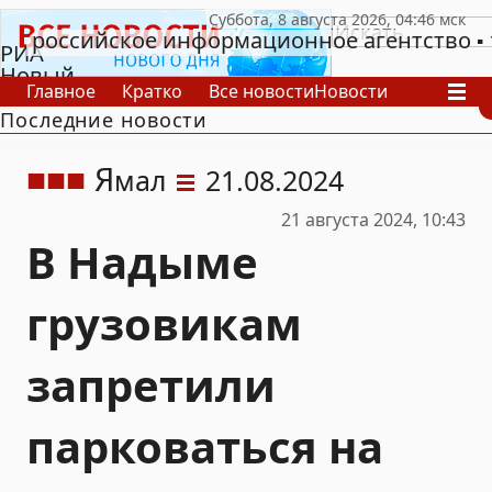
российское информационное агентство
РИА
Новый
Главное
Кратко
Все новости
Новости
День
Последние новости
В России
В мире
Видео
Спецпроекты
Проекты
Архив
Я
мал
21.08.2024
21 августа 2024, 10:43
В Надыме
грузовикам
запретили
парковаться на