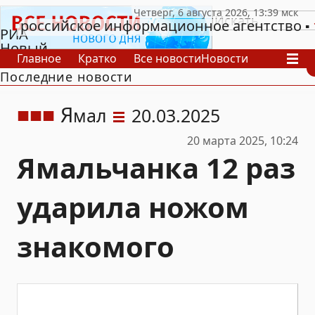
российское информационное агентство
РИА
Новый
Главное
Кратко
Все новости
Новости
День
Последние новости
В России
В мире
Видео
Спецпроекты
Проекты
Архив
Я
мал
20.03.2025
20 марта 2025, 10:24
Ямальчанка 12 раз
ударила ножом
знакомого