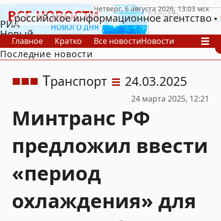
российское информационное агентство
РИА
Новый
Главное
Кратко
Все новости
Новости
День
Последние новости
В России
В мире
Видео
Спецпроекты
Проекты
Архив
Т
ранспорт
24.03.2025
24 марта 2025, 12:21
Минтранс РФ
предложил ввести
«период
охлаждения» для