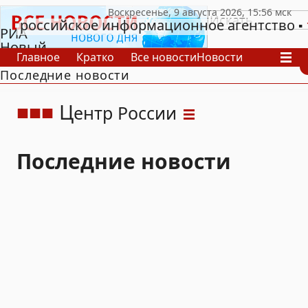
российское информационное агентство
РИА
Новый
Главное
Кратко
Все новости
Новости
День
Последние новости
В России
В мире
Видео
Спецпроекты
Проекты
Архив
Ц
ентр России
Последние новости