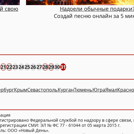
ай свою
Надоели обычные подарки
Создай песню онлайн за 5 ми
21
22
23
24
25
26
27
28
29
30
31
ербург
Крым
Севастополь
Курган
Тюмень
Югра
Ямал
Красно
мация
гистрировано Федеральной службой по надзору в сфере связи
регистрации СМИ: ЭЛ № ФС 77 - 61044 от 05 марта 2015 г.
ель: ООО «Новый День».