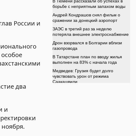
глав России и
гионального
 особое
азахстанскими
стие два
и и
рректировки
 ноября.