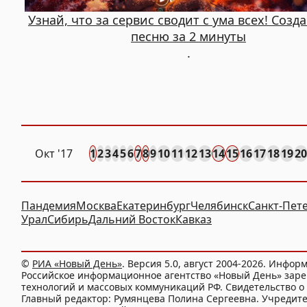
Узнай, что за сервис сводит с ума всех! Созд
песню за 2 минуты
.
Окт
'17
1
2
3
4
5
6
7
8
9
10
11
12
13
14
15
16
17
18
19
20
Пандемия
Москва
Екатеринбург
Челябинск
Санкт-Пет
Урал
Сибирь
Дальний Восток
Кавказ
©
РИА «Новый День»
. Версия 5.0, август 2004-2026. Инфор
Российское информационное агентство «Новый День» заре
технологий и массовых коммуникаций РФ. Свидетельство о 
Главный редактор: Румянцева Полина Сергеевна. Учредит