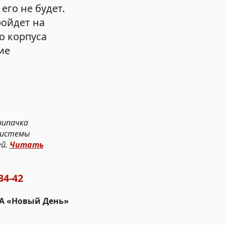
его не будет.
ройдет на
о корпуса
ие
рипачка
 системы
ей.
Читать
34-42
ИА «Новый День»