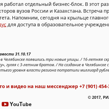
работал отдельный бизнес-блок. В этот раз 
торов вузов России и Казахстана. Встреча п
ета. Напомним, сегодня на крыльце главног
дус
для доступа в образовательное учрежден
овости 31.10.17
в Челябинске появились три новые улицы. / 16-летняя ск
», гуляя с 3-летним братом. / На создание в Челябинске
тьего уровня власти региона потратили миллиард рубл
то и видео на наш мессенджер
+7 (901) 454-
© 2017, Р
Y
T
ou
ube