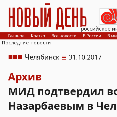
РИА Новый День
российское и
Главное
Кратко
Все новости
В России
В ми
Последние новости
Ч
елябинск
31.10.2017
Архив
МИД подтвердил вс
Назарбаевым в Че