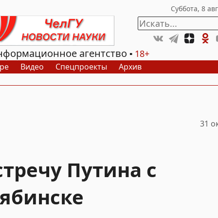
нформационное агентство
18+
ре
Видео
Спецпроекты
Архив
31 о
тречу Путина с
лябинске