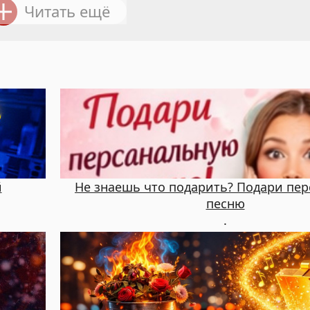
Читать ещё
й
Не знаешь что подарить? Подари пе
песню
.