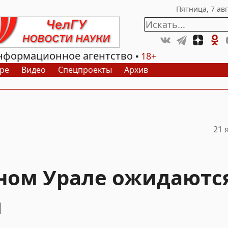
нформационное агентство
18+
ре
Видео
Спецпроекты
Архив
21 
жном Урале ожидаютс
ы