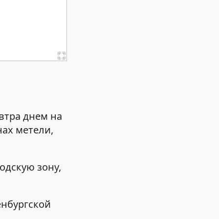
втра днем на
нах метели,
одскую зону,
енбургской