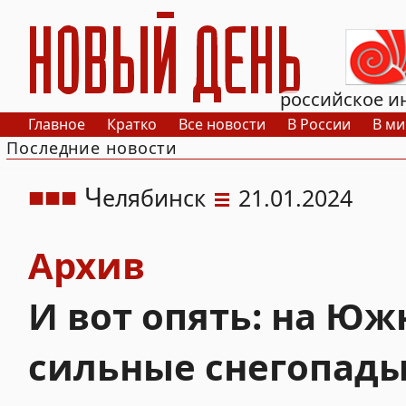
РИА Новый День
российское и
Главное
Кратко
Все новости
В России
В ми
Последние новости
Ч
елябинск
21.01.2024
Архив
И вот опять: на Ю
сильные снегопад