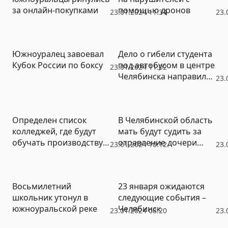
за онлайн-покупками
помощью дронов
23.01.2024 11:34
23.
Южноуралец завоевал
Дело о гибели студента
Кубок России по боксу
под автобусом в центре
23.01.2024 11:02
Челябинска направили
23.
в суд
Определен список
В Челябинской область
колледжей, где будут
мать будут судить за
обучать производству и
отравление дочери
23.01.2024 10:12
23.
эксплуатации БПЛА
медпрепаратами
Восьмилетний
23 января ожидаются
школьник утонул в
следующие события –
южноуральской реке
Челябинск
23.01.2024 08:20
23.