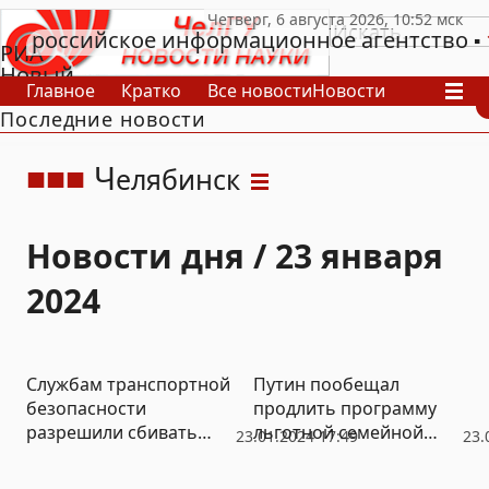
российское информационное агентство
РИА
Новый
Главное
Кратко
Все новости
Новости
День
Последние новости
В России
В мире
Видео
Спецпроекты
Проекты
Архив
Ч
елябинск
Новости дня / 23 января
2024
Службам транспортной
Путин пообещал
безопасности
продлить программу
разрешили сбивать
льготной семейной
23.01.2024 17:49
23.
беспилотники
ипотеки