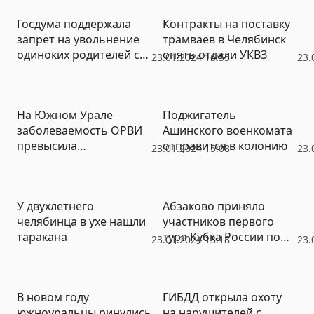
Госдума поддержала
Контракты на поставку
запрет на увольнение
трамваев в Челябинск
одиноких родителей с
опять отдали УКВЗ
23.01.2024 16:55
23.
детьми до 16 лет
На Южном Урале
Поджигатель
заболеваемость ОРВИ
Ашинского военкомата
превысила
отправится в колонию
23.01.2024 15:08
23.
среднемноголетний
уровень на 20%
У двухлетнего
Абзаково приняло
челябинца в ухе нашли
участников первого
таракана
тура Кубка России по
23.01.2024 13:18
23.
горнолыжному спорту
глухих
В новом году
ГИБДД открыла охоту
южноуральцы ринулись
на нарушителей с