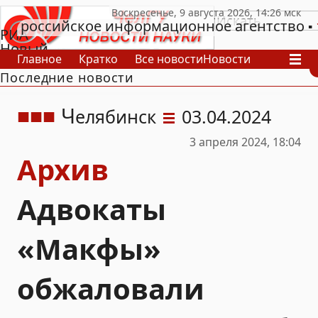
российское информационное агентство
РИА
Новый
Главное
Кратко
Все новости
Новости
День
Последние новости
В России
В мире
Видео
Спецпроекты
Проекты
Архив
Ч
елябинск
03.04.2024
3 апреля 2024, 18:04
Архив
Адвокаты
«Макфы»
обжаловали