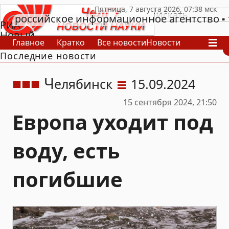
российское информационное агентство
РИА
Новый
Главное
Кратко
Все новости
Новости
День
Последние новости
В России
В мире
Видео
Спецпроекты
Проекты
Архив
Ч
елябинск
15.09.2024
15 сентября 2024, 21:50
Европа уходит под
воду, есть
погибшие